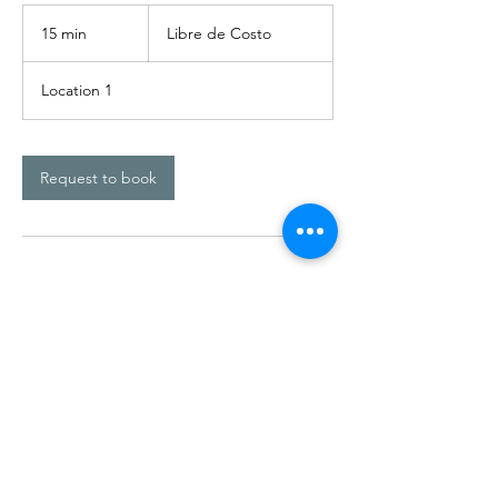
Libre
de
15 min
1
Libre de Costo
Costo
5
m
Location 1
i
n
Request to book
Contact Details
(787) 685-6222